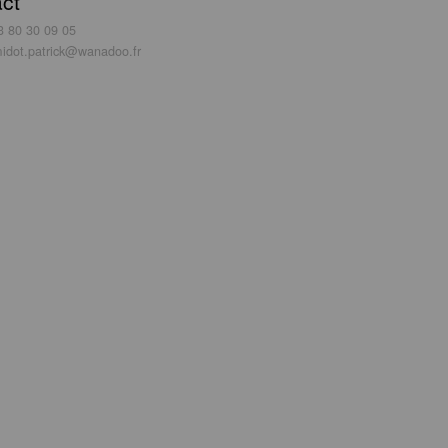
ct
3 80 30 09 05
idot.patrick@wanadoo.fr