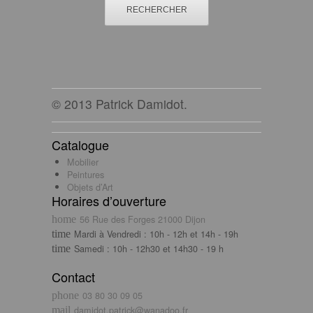
© 2013 Patrick Damidot.
Catalogue
Mobilier
Peintures
Objets d’Art
Horaires d’ouverture
56 Rue des Forges 21000 Dijon
Mardi à Vendredi : 10h - 12h et 14h - 19h
Samedi : 10h - 12h30 et 14h30 - 19 h
Contact
03 80 30 09 05
damidot.patrick@wanadoo.fr