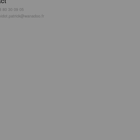
ct
3 80 30 09 05
idot.patrick@wanadoo.fr