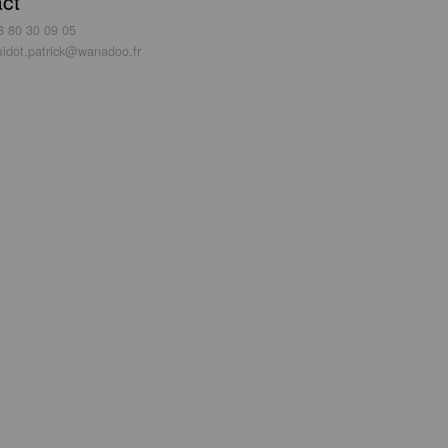
ct
3 80 30 09 05
idot.patrick@wanadoo.fr