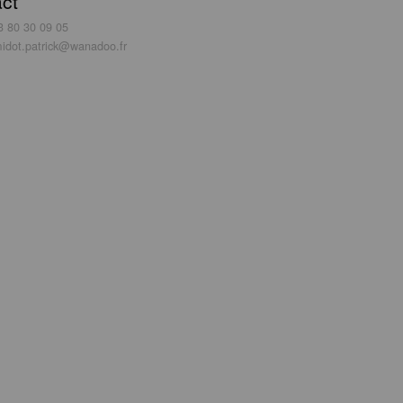
ct
3 80 30 09 05
idot.patrick@wanadoo.fr