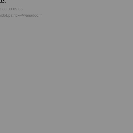
ct
3 80 30 09 05
idot.patrick@wanadoo.fr