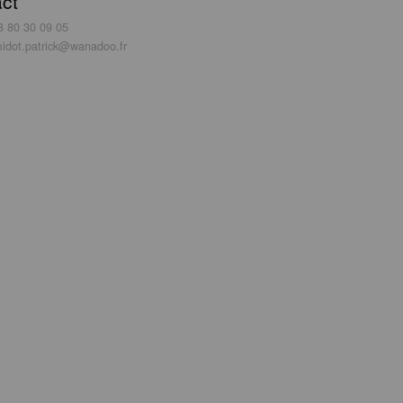
ct
3 80 30 09 05
idot.patrick@wanadoo.fr